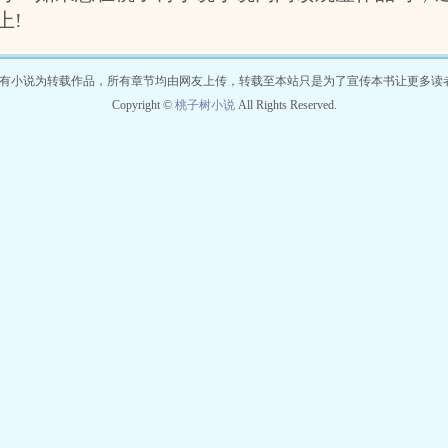
上!
所有小说为转载作品，所有章节均由网友上传，转载至本站只是为了宣传本书让更多读
Copyright ©
桃子树小说
All Rights Reserved.