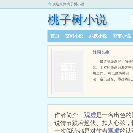
欢迎来到桃子树小说
桃子树小说
首页
玄幻小说
武侠小说
都市小说
阵问长生
修道等级森严，散修
苦。十岁的墨画识海之中
块道碑。 可以磨炼神识
法，逆天改命。墨画将以
识，掌控先天阵法，问鼎
道。 既改自己的命，也
下，所有底层修士的命。
侠、无系统、阵法、天才
流） …
作者简介：
观虚
是一名出色的
说情节跌宕起伏、扣人心弦，
一次阅读都是对作者
观虚
的认